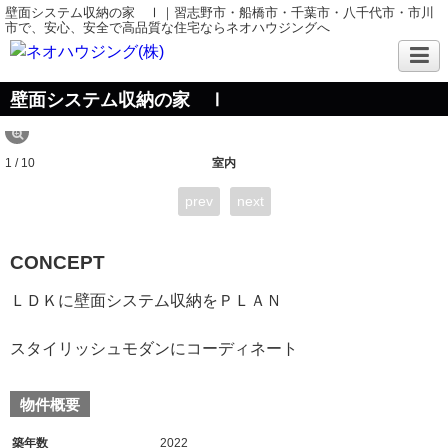
壁面システム収納の家 Ⅰ｜習志野市・船橋市・千葉市・八千代市・市川
市で、安心、安全で高品質な住宅ならネオハウジングへ
壁面システム収納の家 Ⅰ
1 / 10
室内
prev
next
CONCEPT
ＬＤＫに壁面システム収納をＰＬＡＮ
スタイリッシュモダンにコーディネート
物件概要
築年数
2022