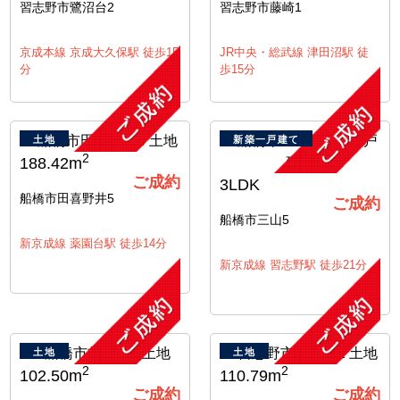
習志野市鷺沼台2
習志野市藤崎1
京成本線 京成大久保駅 徒歩15
JR中央・総武線 津田沼駅 徒
分
歩15分
土地
新築一戸建て
2
188.42m
ご成約
3LDK
船橋市田喜野井5
ご成約
船橋市三山5
新京成線 薬園台駅 徒歩14分
新京成線 習志野駅 徒歩21分
土地
土地
2
2
102.50m
110.79m
ご成約
ご成約