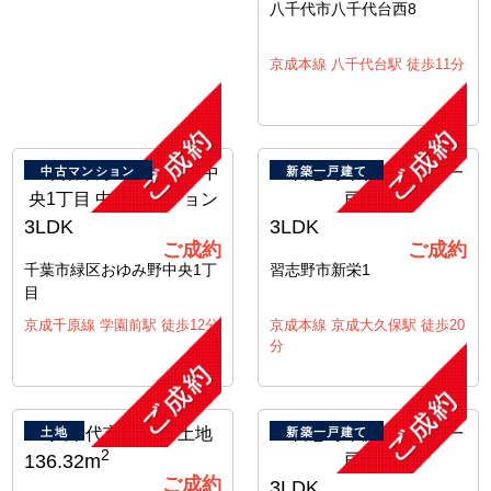
八千代市八千代台西8
京成本線 八千代台駅 徒歩11分
中古マンション
新築一戸建て
3LDK
3LDK
ご成約
ご成約
千葉市緑区おゆみ野中央1丁
習志野市新栄1
目
京成千原線 学園前駅 徒歩12分
京成本線 京成大久保駅 徒歩20
分
土地
新築一戸建て
2
136.32m
ご成約
3LDK