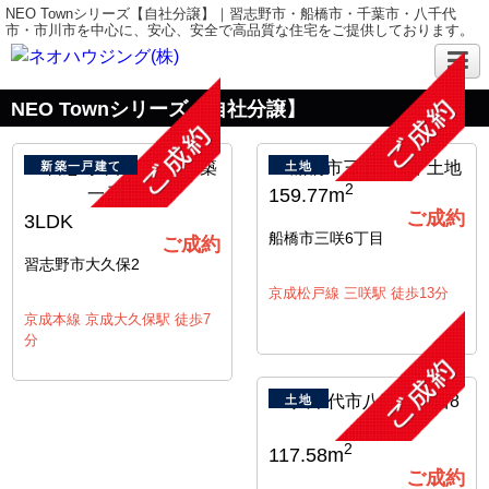
NEO Townシリーズ【自社分譲】｜習志野市・船橋市・千葉市・八千代
市・市川市を中心に、安心、安全で高品質な住宅をご提供しております。
NEO Townシリーズ【自社分譲】
新築一戸建て
土地
2
159.77m
ご成約
3LDK
船橋市三咲6丁目
ご成約
習志野市大久保2
京成松戸線 三咲駅 徒歩13分
京成本線 京成大久保駅 徒歩7
分
土地
2
117.58m
ご成約