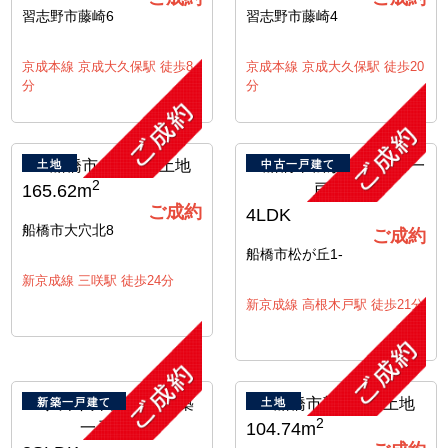
習志野市藤崎6
習志野市藤崎4
京成本線 京成大久保駅 徒歩8
京成本線 京成大久保駅 徒歩20
分
分
土地
中古一戸建て
2
165.62m
ご成約
4LDK
船橋市大穴北8
ご成約
船橋市松が丘1-
新京成線 三咲駅 徒歩24分
新京成線 高根木戸駅 徒歩21分
新築一戸建て
土地
2
104.74m