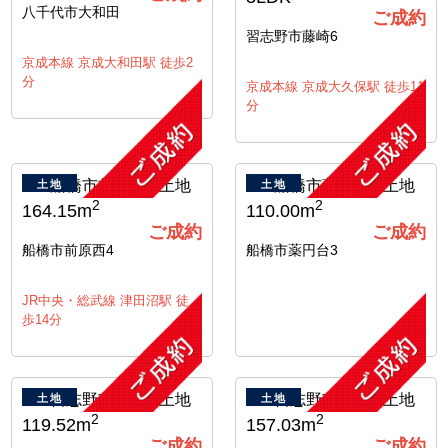
八千代市大和田
ご成約
習志野市藤崎6
京成本線 京成大和田駅 徒歩2
分
京成本線 京成大久保駅 徒歩11
分
土地
土地
2
2
164.15m
110.00m
ご成約
ご成約
船橋市前原西4
船橋市薬円台3
JR中央・総武線 津田沼駅 徒
歩14分
土地
土地
2
2
119.52m
157.03m
ご成約
ご成約