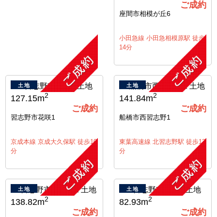
ご成約
座間市相模が丘6
小田急線 小田急相模原駅 徒歩
14分
土地
土地
2
2
127.15m
141.84m
ご成約
ご成約
習志野市花咲1
船橋市西習志野1
京成本線 京成大久保駅 徒歩10
東葉高速線 北習志野駅 徒歩13
分
分
土地
土地
2
2
138.82m
82.93m
ご成約
ご成約