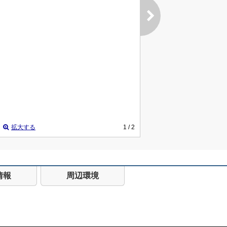
拡大する
1
/ 2
情報
周辺環境