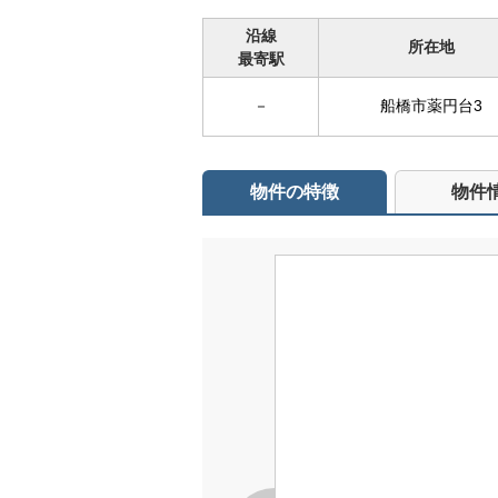
沿線
所在地
最寄駅
－
船橋市薬円台3
物件の特徴
物件