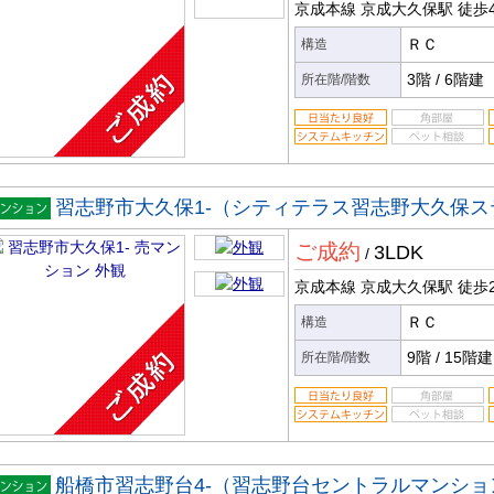
京成本線 京成大久保駅
徒歩
ＲＣ
構造
3階
/
6階建
所在階/階数
習志野市大久保1-（シティテラス習志野大久保
マンシ
ご成約
3LDK
ン
/
京成本線 京成大久保駅
徒歩
ＲＣ
構造
9階
/
15階建
所在階/階数
船橋市習志野台4-（習志野台セントラルマンショ