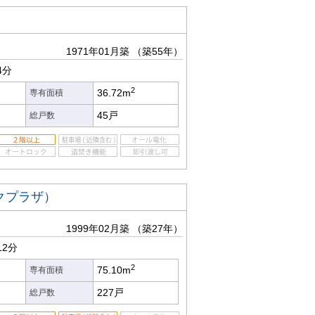
1971年01月築
（築55年）
4分
2
36.72m
専有面積
45戸
総戸数
クプラザ）
1999年02月築
（築27年）
12分
2
75.10m
専有面積
227戸
総戸数