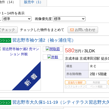
物件（14）
販売中（1）
 1～14件を表示
え
画像優先度
てチェック
チェックした物件をまとめて
お問い合わせ
習志野市袖ケ浦2（袖ヶ浦住宅）
マンシ
580
ン
3LDK
万円
/
京成本線 京成津田沼駅
徒歩
ＲＣ
構造
2階
/
5階建
所在階/階数
習志野市大久保1-11-19（シティテラス習志野
マンシ