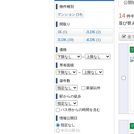
公開
物件の条件で絞り込む
物件種別
マンション (14)
14
件中
並び替
間取り
1K (1)
2LDK (2)
全
3LDK (10)
4LDK (1)
価格
売
～
ョ
専有面積
～
築年数
新築以外
駅からの徒歩
バス停からの時間を含む
情報公開日
指定なし
本日公開
(0)
売