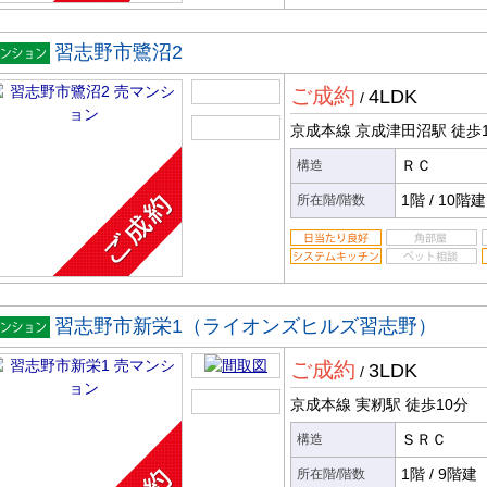
習志野市鷺沼2
マンシ
ご成約
4LDK
ン
/
京成本線 京成津田沼駅
徒歩
ＲＣ
構造
1階
/
10階建
所在階/階数
習志野市新栄1（ライオンズヒルズ習志野）
マンシ
ご成約
3LDK
ン
/
京成本線 実籾駅
徒歩10分
ＳＲＣ
構造
1階
/
9階建
所在階/階数