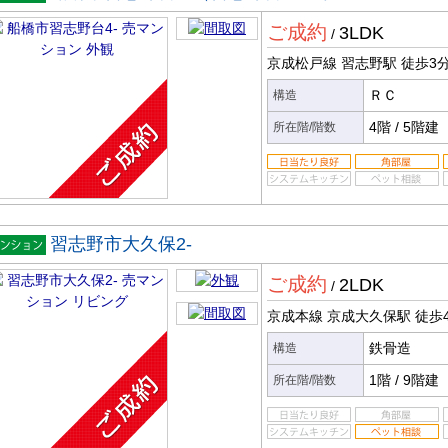
マンシ
ご成約
3LDK
ン
/
京成松戸線 習志野駅
徒歩3
ＲＣ
構造
4階
/
5階建
所在階/階数
習志野市大久保2-
マンシ
ご成約
2LDK
ン
/
京成本線 京成大久保駅
徒歩
鉄骨造
構造
1階
/
9階建
所在階/階数