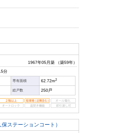
1967年05月築
（築59年）
15分
2
62.72m
専有面積
250戸
総戸数
大久保ステーションコート）