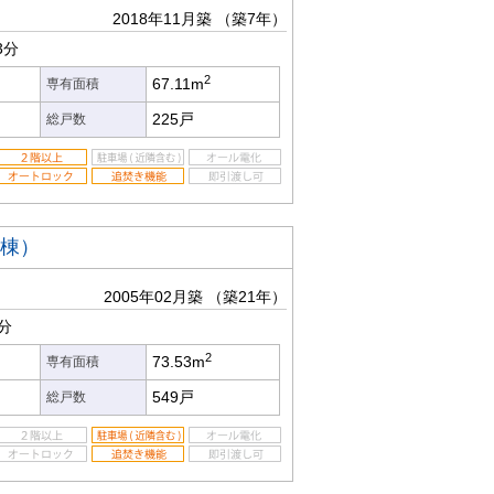
2018年11月築
（築7年）
3分
2
67.11m
専有面積
225戸
総戸数
号棟）
2005年02月築
（築21年）
分
2
73.53m
専有面積
549戸
総戸数