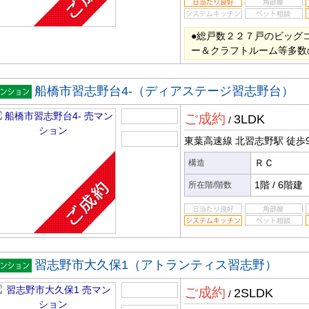
●総戸数２２７戸のビッグ
ー＆クラフトルーム等多数
船橋市習志野台4-（ディアステージ習志野台）
マンシ
ご成約
3LDK
ン
/
東葉高速線 北習志野駅
徒歩
ＲＣ
構造
1階
/
6階建
所在階/階数
習志野市大久保1（アトランティス習志野）
マンシ
ご成約
2SLDK
ン
/