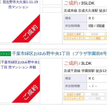
ご成約
3SLDK
ン
/
京成本線 京成大久保駅
徒歩
ＲＣ
構造
3階
/
3階建
所在階/階数
千葉市緑区おゆみ野中央1丁目（プラザ学園前6
マンシ
ご成約
3LDK
ン
/
京成千原線 学園前駅
徒歩12
ＲＣ
構造
－
/
－
所在階/階数