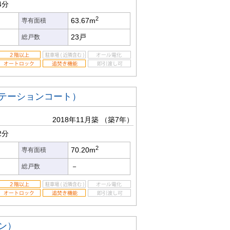
4分
2
63.67m
専有面積
23戸
総戸数
ステーションコート）
2018年11月築
（築7年）
2分
2
70.20m
専有面積
－
総戸数
ン）