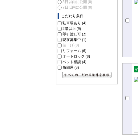
3日以内に公開
(0)
ョ
7日以内に公開
(0)
こだわり条件
駐車場あり
(4)
2階以上
(9)
即引渡し可
(2)
現在募集中
(1)
値下げ
(0)
リフォーム
(6)
オートロック
(8)
ペット相談
(4)
角部屋
(3)
売
すべてのこだわり条件を見る
ョ