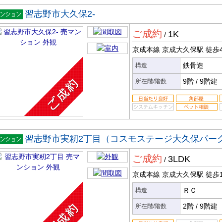
習志野市大久保2-
マンシ
ご成約
1K
ン
/
京成本線 京成大久保駅
徒歩
鉄骨造
構造
9階
/
9階建
所在階/階数
習志野市実籾2丁目（コスモステージ大久保パー
マンシ
ご成約
3LDK
ン
/
京成本線 京成大久保駅
徒歩
ＲＣ
構造
2階
/
9階建
所在階/階数