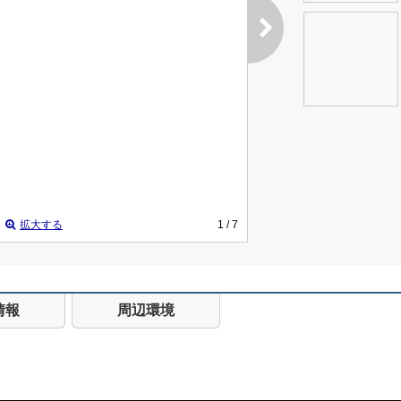
拡大する
1
/ 7
情報
周辺環境