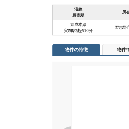
沿線
所
最寄駅
京成本線
習志野
実籾駅徒歩10分
物件の特徴
物件