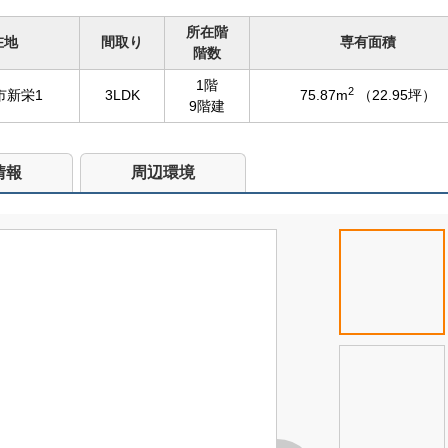
所在階
在地
間取り
専有面積
階数
1階
2
市新栄1
3LDK
75.87m
（22.95坪）
9階建
情報
周辺環境