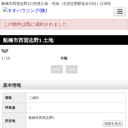
船橋市西習志野1の売買土地・売地（北習志野駅徒歩13分）[1343]
この物件は既に成約されました。
船橋市西習志野1 土地
1 / 16
外観
prev
next
基本情報
価格
ご成約
坪単価
－
船橋市西習志野1
所在地
地図を表示