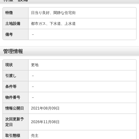
特徴
日当り良好、閑静な住宅街
土地設備
都市ガス、下水道、上水道
備考
－
管理情報
現状
更地
引渡し
－
条件等
－
物件番号
－
情報公開日
2021年08月09日
次回更新予
2026年11月08日
定日
取引態様
売主