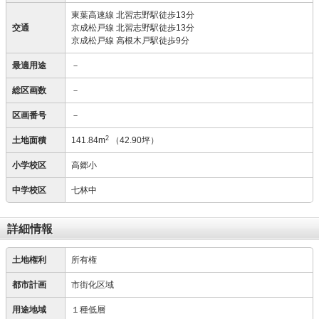
東葉高速線 北習志野駅徒歩13分
交通
京成松戸線 北習志野駅徒歩13分
京成松戸線 高根木戸駅徒歩9分
最適用途
－
総区画数
－
区画番号
－
2
土地面積
141.84m
（42.90坪）
小学校区
高郷小
中学校区
七林中
詳細情報
土地権利
所有権
都市計画
市街化区域
用途地域
１種低層