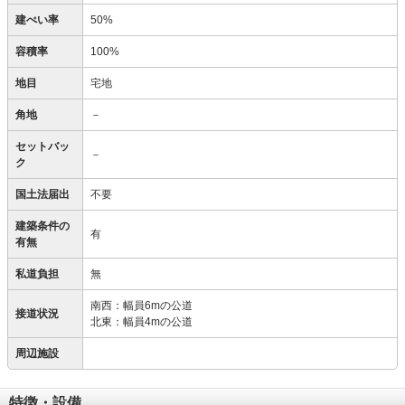
建ぺい率
50%
容積率
100%
地目
宅地
角地
－
セットバッ
－
ク
国土法届出
不要
建築条件の
有
有無
私道負担
無
南西：幅員6mの公道
接道状況
北東：幅員4mの公道
周辺施設
特徴・設備