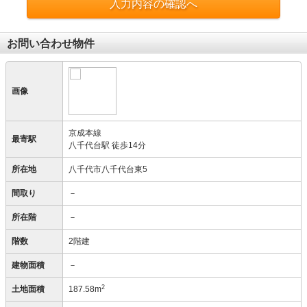
入力内容の確認へ
お問い合わせ物件
画像
京成本線
最寄駅
八千代台駅 徒歩14分
所在地
八千代市八千代台東5
間取り
－
所在階
－
階数
2階建
建物面積
－
2
土地面積
187.58m