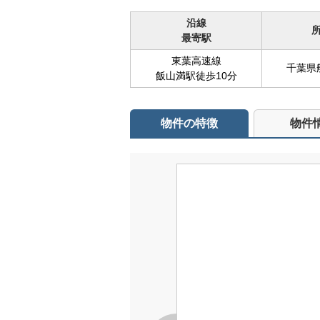
沿線
最寄駅
東葉高速線
千葉県
飯山満駅徒歩10分
物件の特徴
物件