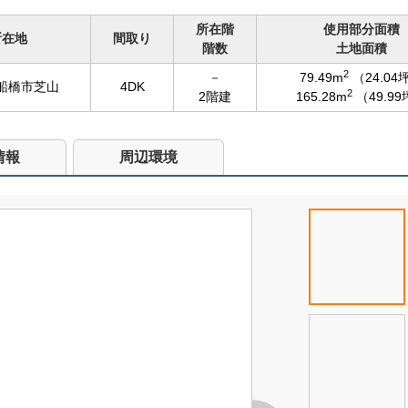
所在階
使用部分面積
所在地
間取り
階数
土地面積
2
－
79.49m
（24.04
船橋市芝山
4DK
2
2階建
165.28m
（49.9
情報
周辺環境