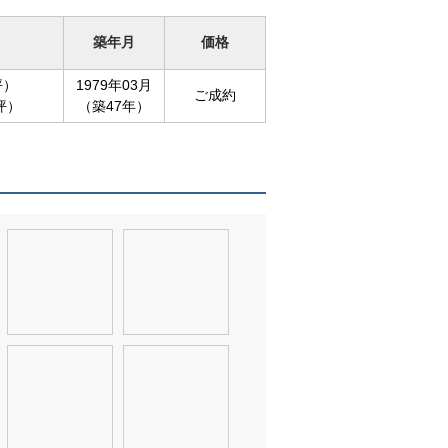
築年月
価格
坪）
1979年03月
ご成約
9坪）
（築47年）