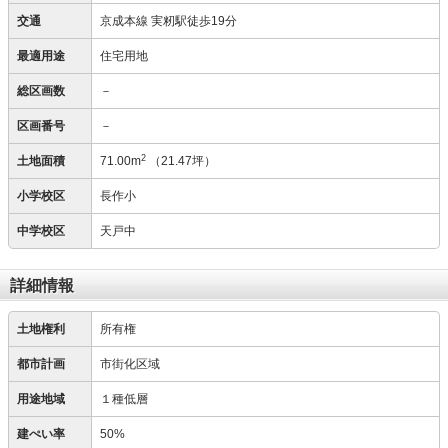
交通
京成本線 実籾駅徒歩19分
最適用途
住宅用地
総区画数
－
区画番号
－
2
土地面積
71.00m
（21.47坪）
小学校区
長作小
中学校区
天戸中
詳細情報
土地権利
所有権
都市計画
市街化区域
用途地域
１種低層
建ぺい率
50%