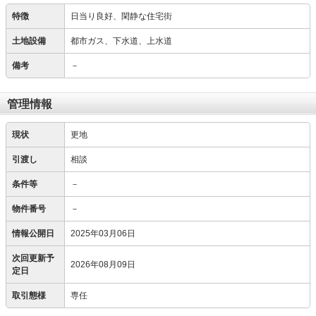
特徴
日当り良好、閑静な住宅街
土地設備
都市ガス、下水道、上水道
備考
－
管理情報
現状
更地
引渡し
相談
条件等
－
物件番号
－
情報公開日
2025年03月06日
次回更新予
2026年08月09日
定日
取引態様
専任