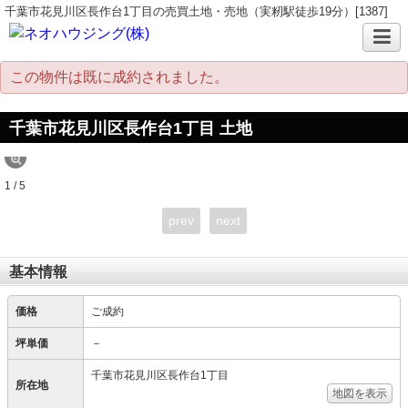
千葉市花見川区長作台1丁目の売買土地・売地（実籾駅徒歩19分）[1387]
この物件は既に成約されました。
千葉市花見川区長作台1丁目 土地
1 / 5
prev
next
基本情報
価格
ご成約
坪単価
－
千葉市花見川区長作台1丁目
所在地
地図を表示