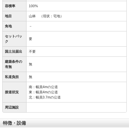
容積率
100%
地目
山林
（現状：宅地）
角地
－
セットバッ
要
ク
国土法届出
不要
建築条件の
無
有無
私道負担
無
南：幅員4mの公道
接道状況
東：幅員4mの公道
北：幅員3.7mの公道
周辺施設
特徴・設備