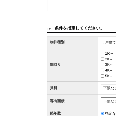
条件を指定してください。
物件種別
戸建て
1R～
2K～
間取り
3K～
4K～
5K～
賃料
専有面積
築年数
指定な