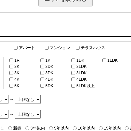
アパート
マンション
テラスハウス
1R
1K
1DK
1LDK
2K
2DK
2LDK
3K
3DK
3LDK
4K
4DK
4LDK
5K
5DK
5LDK以上
～
～
し
新築
3年以内
5年以内
10年以内
15年以内