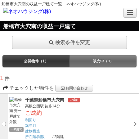
船橋市大穴南の収益一戸建て一覧｜ネオハウジング(株)
船橋市大穴南の収益一戸建て
検索条件を変更
公開物件（1）
販売中（0）
1
件
チェックした物件を
お問い合わせ
千葉県船橋市大穴南
ご成約
高根公団駅
徒歩14分
ご成約
利回り
築年月
一戸建て
建物構造
所在階/階数
－
/
2階建