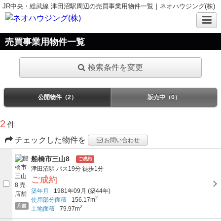
JR中央・総武線 津田沼駅周辺の売買事業用物件一覧｜ネオハウジング(株)
売買事業用物件一覧
検索条件を変更
公開物件（2）
販売中（0）
2
件
チェックした物件を
お問い合わせ
船橋市三山8
ご成約
津田沼駅
バス19分
徒歩1分
ご成約
築年月
1981年09月
(築44年)
2
使用部分面積
156.17m
店舗
2
土地面積
79.97m