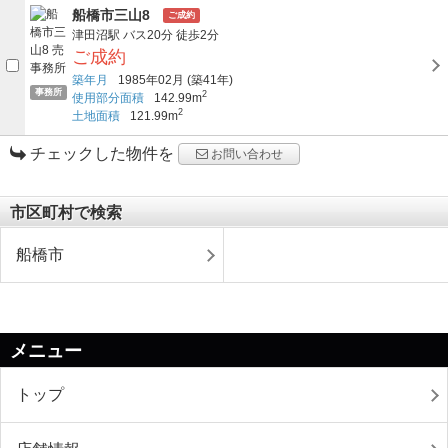
船橋市三山8
ご成約
津田沼駅
バス20分
徒歩2分
ご成約
築年月
1985年02月
(築41年)
事務所
2
使用部分面積
142.99m
2
土地面積
121.99m
チェックした物件を
お問い合わせ
市区町村で検索
船橋市
メニュー
トップ