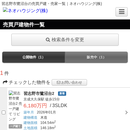
習志野市鷺沼台の売買戸建・売家一覧｜ネオハウジング(株)
売買戸建物件一覧
検索条件を変更
公開物件（1）
販売中（1）
1
件
チェックした物件を
お問い合わせ
習志野市鷺沼台2
新着
京成大久保駅
徒歩15分
6,180万円
/ 3SLDK
築年月
2026年01月
建物構造
木造
2
建物面積
104.54m
一戸建て
2
土地面積
146.18m