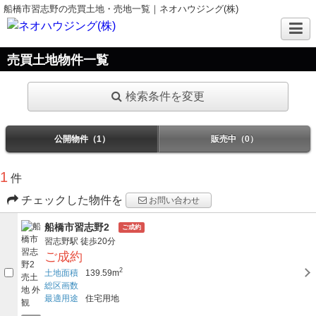
船橋市習志野の売買土地・売地一覧｜ネオハウジング(株)
売買土地物件一覧
検索条件を変更
公開物件（1）
販売中（0）
1
件
チェックした物件を
お問い合わせ
船橋市習志野2
ご成約
習志野駅
徒歩20分
ご成約
2
土地面積
139.59m
総区画数
最適用途
住宅用地