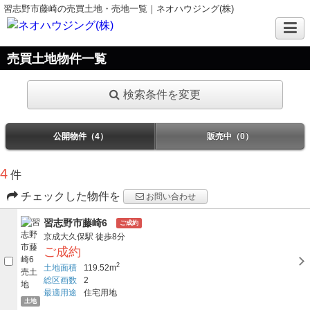
習志野市藤崎の売買土地・売地一覧｜ネオハウジング(株)
売買土地物件一覧
検索条件を変更
公開物件（4）
販売中（0）
4
件
チェックした物件を
お問い合わせ
習志野市藤崎6
ご成約
京成大久保駅
徒歩8分
ご成約
2
土地面積
119.52m
総区画数
2
最適用途
住宅用地
土地