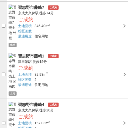
習志野市藤崎7
ご成約
京成大久保駅
徒歩14分
ご成約
2
土地面積
346.40m
総区画数
最適用途
住宅用地
土地
習志野市藤崎1
ご成約
津田沼駅
徒歩15分
ご成約
2
土地面積
82.93m
総区画数
2
最適用途
住宅用地
土地
習志野市藤崎4
ご成約
京成大久保駅
徒歩20分
ご成約
2
土地面積
157.03m