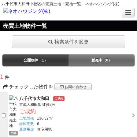
八千代市大和田中校区の売買土地・売地一覧｜ネオハウジング(株)
売買土地物件一覧
検索条件を変更
公開物件（1）
販売中（0）
1
件
チェックした物件を
お問い合わせ
八千代市大和田
ご成約
京成大和田駅
徒歩2分
ご成約
2
土地面積
136.32m
総区画数
6
最適用途
住宅用地
土地