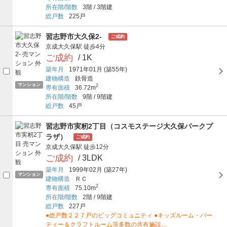
所在階/階数
3階
/
3階建
総戸数
225戸
習志野市大久保2-
ご成約
京成大久保駅
徒歩4分
ご成約
/ 1K
築年月
1971年01月
(築55年)
建物構造
鉄骨造
マンション
2
専有面積
36.72m
所在階/階数
9階
/
9階建
総戸数
45戸
習志野市実籾2丁目（コスモステージ大久保パークプ
ラザ）
ご成約
京成大久保駅
徒歩12分
ご成約
/ 3LDK
築年月
1999年02月
(築27年)
マンション
建物構造
ＲＣ
2
専有面積
75.10m
所在階/階数
2階
/
9階建
総戸数
227戸
●総戸数２２７戸のビッグコミュニティ ●キッズルーム・パー
ティー＆クラフトルーム等多数の共有施設…