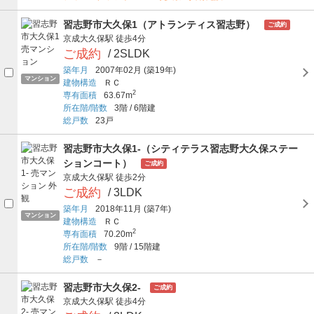
習志野市大久保1（アトランティス習志野）
ご成約
京成大久保駅
徒歩4分
ご成約
/ 2SLDK
築年月
2007年02月
(築19年)
マンション
建物構造
ＲＣ
2
専有面積
63.67m
所在階/階数
3階
/
6階建
総戸数
23戸
習志野市大久保1-（シティテラス習志野大久保ステー
ションコート）
ご成約
京成大久保駅
徒歩2分
ご成約
/ 3LDK
築年月
2018年11月
(築7年)
マンション
建物構造
ＲＣ
2
専有面積
70.20m
所在階/階数
9階
/
15階建
総戸数
－
習志野市大久保2-
ご成約
京成大久保駅
徒歩4分