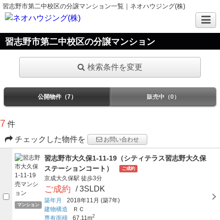
習志野市第二中校区の分譲マンション一覧｜ネオハウジング(株)
習志野市第二中校区の分譲マンション
検索条件を変更
公開物件（7）
販売中（0）
7
件
チェックした物件を
お問い合わせ
習志野市大久保1-11-19（シティテラス習志野大久保
ステーションコート）
ご成約
京成大久保駅
徒歩3分
ご成約
/ 3SLDK
築年月
2018年11月
(築7年)
マンション
建物構造
ＲＣ
2
専有面積
67.11m