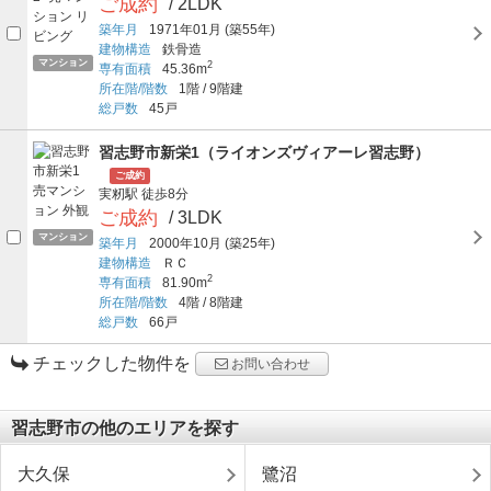
ご成約
/ 2LDK
築年月
1971年01月
(築55年)
建物構造
鉄骨造
マンション
2
専有面積
45.36m
所在階/階数
1階
/
9階建
総戸数
45戸
習志野市新栄1（ライオンズヴィアーレ習志野）
ご成約
実籾駅
徒歩8分
ご成約
/ 3LDK
マンション
築年月
2000年10月
(築25年)
建物構造
ＲＣ
2
専有面積
81.90m
所在階/階数
4階
/
8階建
総戸数
66戸
チェックした物件を
お問い合わせ
習志野市の他のエリアを探す
大久保
鷺沼